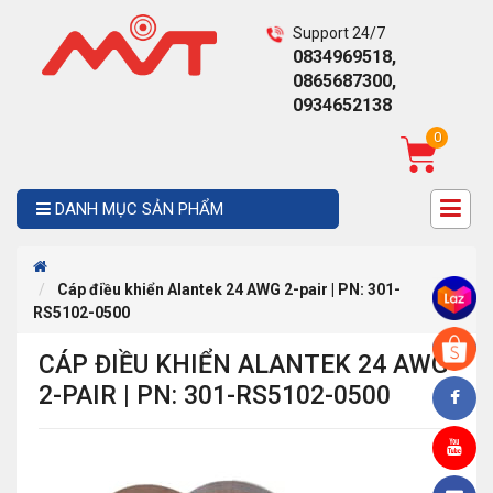
Support 24/7
0834969518,
0865687300,
0934652138
0
DANH MỤC SẢN PHẨM
Cáp điều khiển Alantek 24 AWG 2-pair | PN: 301-
RS5102-0500
CÁP ĐIỀU KHIỂN ALANTEK 24 AWG
2-PAIR | PN: 301-RS5102-0500