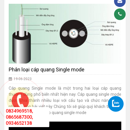
Phân loại cáp quang Single mode
19-06-2023
Cáp quang Single mode là một trong hai loại cáp quang
thường dùng phổ biến nhất hiện nay. Cáp quang single mode
được chia thành nhiều loại với cấu tạo và chức năng khác
nhau. Trong bài viết này Chúng tôi sẽ giúp quý khách tìm hiểu
0834969518,
cũng như phân loại cáp quang single mode
0834 969 518
0865687300,
0934652138