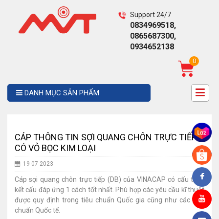
Support 24/7
0834969518,
0865687300,
0934652138
0
DANH MỤC SẢN PHẨM
CÁP THÔNG TIN SỢI QUANG CHÔN TRỰC TIẾP
CÓ VỎ BỌC KIM LOẠI
19-07-2023
Cáp sợi quang chôn trực tiếp (DB) của VINACAP có cấu trúc,
kết cấu đáp ứng 1 cách tốt nhất. Phù hợp các yêu cầu kĩ thuật
được quy định trong tiêu chuẩn Quốc gia cũng như các tiêu
chuẩn Quốc tế.